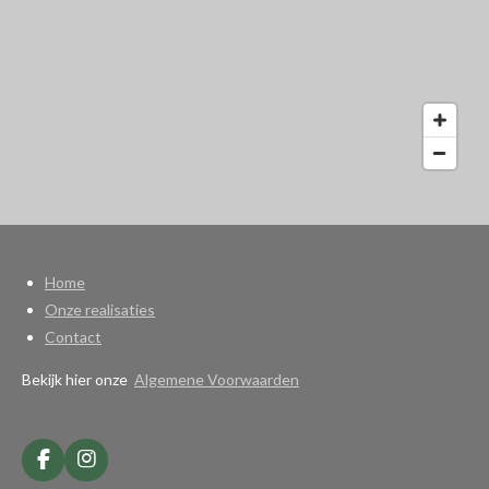
Home
Onze realisaties
Contact
Bekijk hier onze
Algemene Voorwaarden
F
I
a
n