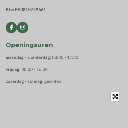
Btw BE0810729661
F
I
a
n
c
s
Openingsuren
e
t
b
a
o
g
maandag - donderdag:
08:00 - 17:30
o
r
k
a
vrijdag:
08:00 - 16:30
m
zaterdag - zondag:
gesloten